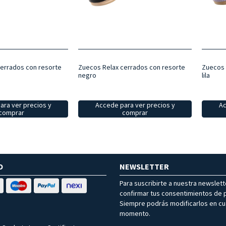
errados con resorte
Zuecos Relax cerrados con resorte
Zuecos 
negro
lila
ara ver precios y
Accede para ver precios y
Ac
comprar
comprar
O
NEWSLETTER
Para suscribirte a nuestra newslet
confirmar tus consentimientos de p
Siempre podrás modificarlos en cu
momento.