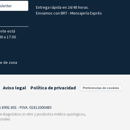
sletter
Entrega rápida en 24/48 horas.
Enviamos con BRT - Mensajería Exprés
ente está
0 a 17:30.
te de zona
Aviso legal
Política de privacidad
Preferencias de cookies
55.8991.801 - P.IVA: 01812000485
 de diagnóstico in vitro y productos médico-quirúrgicos,
onales.