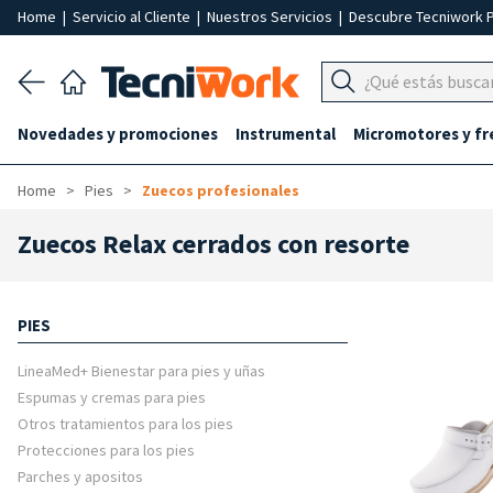
Home
|
Servicio al Cliente
|
Nuestros Servicios
|
Descubre Tecniwork 
Novedades y promociones
Instrumental
Micromotores y fr
Home
Pies
Zuecos profesionales
Zuecos Relax cerrados con resorte
PIES
LineaMed+ Bienestar para pies y uñas
Espumas y cremas para pies
Otros tratamientos para los pies
Protecciones para los pies
Parches y apositos