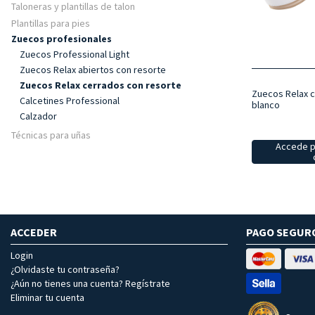
Taloneras y plantillas de talon
Plantillas para pies
Zuecos profesionales
Zuecos Professional Light
Zuecos Relax abiertos con resorte
Zuecos Relax cerrados con resorte
Zuecos Relax c
Calcetines Professional
blanco
Calzador
Técnicas para uñas
Accede p
ACCEDER
PAGO SEGUR
Login
¿Olvidaste tu contraseña?
¿Aún no tienes una cuenta? Regístrate
Eliminar tu cuenta