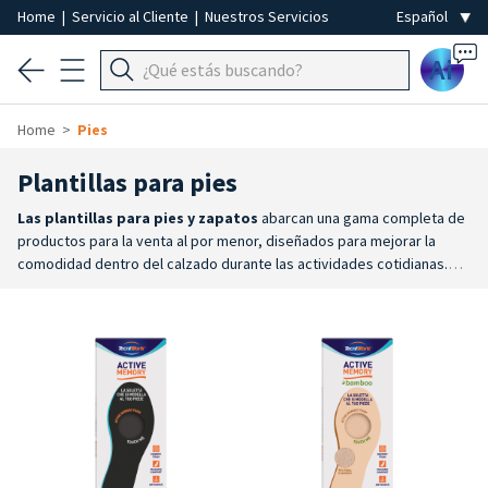
Home
|
Servicio al Cliente
|
Nuestros Servicios
Ai
Home
Pies
Plantillas para pies
Las
plantillas para pies y zapatos
abarcan una gama completa de
productos para la venta al por menor, diseñados para mejorar la
comodidad dentro del calzado durante las actividades cotidianas.
Disponibles en numerosos modelos, tallas y características,
constituyen una solución práctica para aumentar la comodidad al
caminar y adaptar el calzado a las diferentes necesidades de
uso.
Amplia selección
: la gama incluye plantillas de longitud
completa y de ¾, disponibles en numerosas tallas y configuraciones
para adaptarse a las diferentes necesidades.
Para cada uso
: hay
plantillas específicas para el trabajo, el deporte, el ocio y las
actividades cotidianas, además de modelos diseñados para dar
soporte al arco plantar, la zona metatarsiana y el talón.
Comodidad