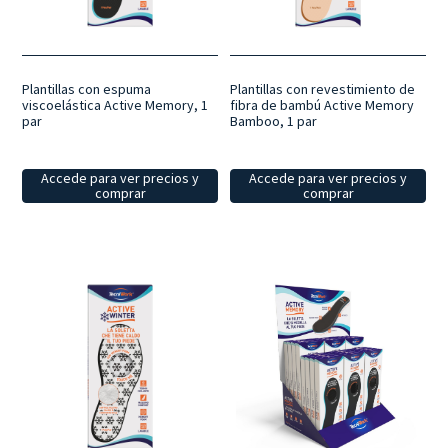
personalizada
: la espuma con memoria, los materiales térmicos, las
plantillas amortiguadoras y otras soluciones permiten elegir el
modelo más adecuado en función de las necesidades de cada uno y
del tipo de calzado.
Bienestar diario
: una selección de plantillas
diseñadas para mejorar la comodidad al caminar y contribuir al
Plantillas con espuma
Plantillas con revestimiento de
viscoelástica Active Memory, 1
fibra de bambú Active Memory
bienestar del pie en las actividades cotidianas.
par
Bamboo, 1 par
Accede para ver precios y
Accede para ver precios y
comprar
comprar