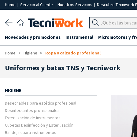
Home
|
Servicio al Cliente
|
Nuestros Servicios
|
Descubre Tecniwork 
Novedades y promociones
Instrumental
Micromotores y fr
Home
Higiene
Ropa y calzado profesional
Uniformes y batas TNS y Tecniwork
HIGIENE
Desechables para estética profesional
Desinfectantes profesionales
Esterilización de instrumentos
Cubetas Desinfección y Esterilización
Bandejas para instrumentos