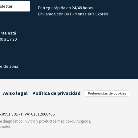
sletter
Entrega rápida en 24/48 horas.
Enviamos con BRT - Mensajería Exprés
ente está
0 a 17:30.
te de zona
Aviso legal
Política de privacidad
Preferencias de cookies
55.8991.801 - P.IVA: 01812000485
 de diagnóstico in vitro y productos médico-quirúrgicos,
onales.