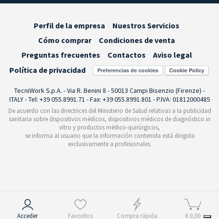
Perfil de la empresa
Nuestros Servicios
Cómo comprar
Condiciones de venta
Preguntas frecuentes
Contactos
Aviso legal
Política de privacidad
Preferencias de cookies
TecniWork S.p.A. - Via R. Benini 8 - 50013 Campi Bisenzio (Firenze) -
ITALY - Tel: +39 055.8991.71 - Fax: +39 055.8991.801 - P.IVA: 01812000485
De acuerdo con las directrices del Ministerio de Salud relativas a la publicidad
sanitaria sobre dispositivos médicos, dispositivos médicos de diagnóstico in
vitro y productos médico-quirúrgicos,
se informa al usuario que la información contenida está dirigida
exclusivamente a profesionales.
Aviso en el momento de la recogida
Acceder
Favoritos
Compra rápida
€ 0,00