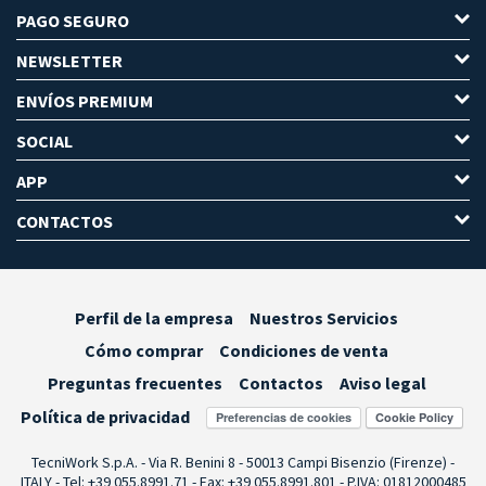
PAGO SEGURO
NEWSLETTER
ENVÍOS PREMIUM
SOCIAL
APP
CONTACTOS
Perfil de la empresa
Nuestros Servicios
Cómo comprar
Condiciones de venta
Preguntas frecuentes
Contactos
Aviso legal
Política de privacidad
Preferencias de cookies
TecniWork S.p.A. - Via R. Benini 8 - 50013 Campi Bisenzio (Firenze) -
ITALY - Tel: +39 055.8991.71 - Fax: +39 055.8991.801 - P.IVA: 01812000485