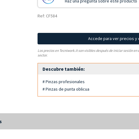
Haz una pregunta sobre este producto
Ref: CF584
Accede para ver precios y
Los precios en Tecniwork.it son visibles después de iniciar sesión en 
sector.
Descubre también:
# Pinzas profesionales
# Pinzas de punta oblicua
s