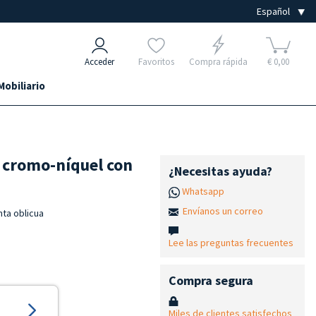
Acceder
Favoritos
Compra rápida
€ 0,00
Mobiliario
n cromo-níquel con
¿Necesitas ayuda?
Whatsapp
Envíanos un correo
nta oblicua
Lee las preguntas frecuentes
Compra segura
Miles de clientes satisfechos