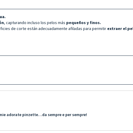
ua.
ión
, capturando incluso los pelos más
pequeños y finos.
rficies de corte están adecuadamente afiladas para permitir
extraer el pe
le mie adorate pinzette…da sempre e per sempre!