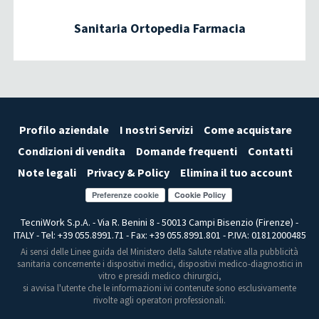
Sanitaria Ortopedia Farmacia
Profilo aziendale
I nostri Servizi
Come acquistare
Condizioni di vendita
Domande frequenti
Contatti
Note legali
Privacy & Policy
Elimina il tuo account
Preferenze cookie
TecniWork S.p.A. - Via R. Benini 8 - 50013 Campi Bisenzio (Firenze) -
ITALY - Tel: +39 055.8991.71 - Fax: +39 055.8991.801 - P.IVA: 01812000485
Ai sensi delle Linee guida del Ministero della Salute relative alla pubblicità
sanitaria concernente i dispositivi medici, dispositivi medico-diagnostici in
vitro e presidi medico chirurgici,
si avvisa l'utente che le informazioni ivi contenute sono esclusivamente
rivolte agli operatori professionali.