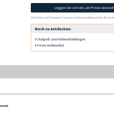
Loggen Sie sich ein, um Preise anzuse
Die Preise auf Tecniwork.it sind nur nach Anmeldung auf der für Fach
Noch zu entdecken:
# Skalpell- und Hohlmeißelklingen
# Feste Hohlmeißel
tosen
.