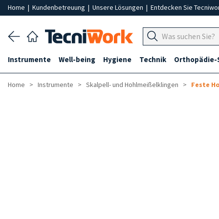
Home
|
Kundenbetreuung
|
Unsere Lösungen
|
Entdecken Sie Tecniwo
Instrumente
Well-being
Hygiene
Technik
Orthopädie-
Home
Instrumente
Skalpell- und Hohlmeißelklingen
Feste H