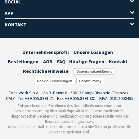
SOCIAL
APP
KONTAKT
Unternehmensprofil
Unsere Lösungen
Bestellungen
AGB
FAQ - Häufige Fragen
Kontakt
Rechtliche Hinweise
Cookie-Einstellungen
TecniWork S.p.A. - Via R. Benini 8 - 50013 Campi Bisenzio (Firenze) -
ITALY - Tel: +39 055.8991.71 - Fax: +39 055.8991.801 - P.IVA: 01812000485
Entsprechend den Richtlinien des Gesundheitsministeriums zur
Gesundheitswerbung über Medizinprodukten, in-vitro medizinisch-
diagnostischen Geräten und medizinisch-chirurgischen Mitteln wird der
Benutzer darauf hingewiesen,
dass die hierin enthaltenen Informationen ausschließlich an professionelle
Anwender gerichtet sind.