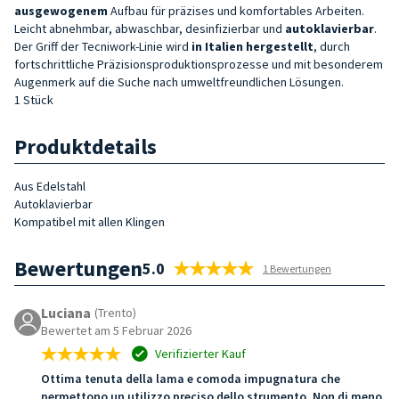
ausgewogenem
Aufbau für präzises und komfortables Arbeiten.
Leicht abnehmbar, abwaschbar, desinfizierbar und
autoklavierbar
.
Der Griff der Tecniwork-Linie wird
in Italien hergestellt
, durch
fortschrittliche Präzisionsproduktionsprozesse und mit besonderem
Augenmerk auf die Suche nach umweltfreundlichen Lösungen.
1 Stück
Produktdetails
Aus
Edelstahl
Autoklavierbar
Kompatibel mit allen Klingen
Bewertungen
5.0
1 Bewertungen
Luciana
(Trento)
Bewertet am 5 Februar 2026
Verifizierter Kauf
Ottima tenuta della lama e comoda impugnatura che
permettono un utilizzo preciso dello strumento. Non di meno