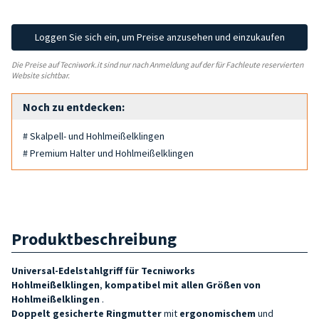
Loggen Sie sich ein, um Preise anzusehen und einzukaufen
Die Preise auf Tecniwork.it sind nur nach Anmeldung auf der für Fachleute reservierten
Website sichtbar.
Noch zu entdecken:
# Skalpell- und Hohlmeißelklingen
# Premium Halter und Hohlmeißelklingen
Produktbeschreibung
Universal-Edelstahlgriff für Tecniworks
Hohlmeißelklingen
,
kompatibel mit allen Größen von
Hohlmeißelklingen
.
Doppelt gesicherte Ringmutter
mit
ergonomischem
und