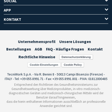
SOCIAL
APP
KONTAKT
Unternehmensprofil
Unsere Lösungen
Bestellungen
AGB
FAQ - Häufige Fragen
Kontakt
Rechtliche Hinweise
Cookie-Einstellungen
TecniWork S.p.A. - Via R. Benini 8 - 50013 Campi Bisenzio (Firenze) -
ITALY - Tel: +39 055.8991.71 - Fax: +39 055.8991.801 - P.IVA: 01812000485
Entsprechend den Richtlinien des Gesundheitsministeriums zur
Gesundheitswerbung über Medizinprodukten, in-vitro medizinisch-
diagnostischen Geräten und medizinisch-chirurgischen Mitteln wird der
Benutzer darauf hingewiesen,
dass die hierin enthaltenen Informationen ausschließlich an professionelle
Anwender gerichtet sind.