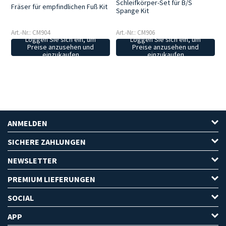
Schleifkörper-Set für B/S
Fräser für empfindlichen Fuß Kit
Spange Kit
Art.-Nr.: CM904
Art.-Nr.: CM906
Loggen Sie sich ein, um
Loggen Sie sich ein, um
Preise anzusehen und
Preise anzusehen und
einzukaufen
einzukaufen
ANMELDEN
SICHERE ZAHLUNGEN
NEWSLETTER
PREMIUM LIEFERUNGEN
SOCIAL
APP