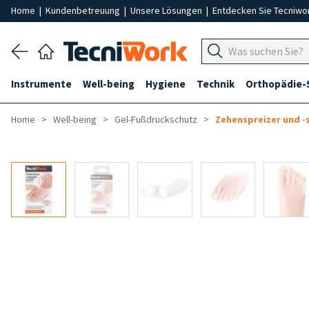
Home
|
Kundenbetreuung
|
Unsere Lösungen
|
Entdecken Sie Tecniwo
Instrumente
Well-being
Hygiene
Technik
Orthopädie-
Home
Well-being
Gel-Fußdruckschutz
Zehenspreizer und -