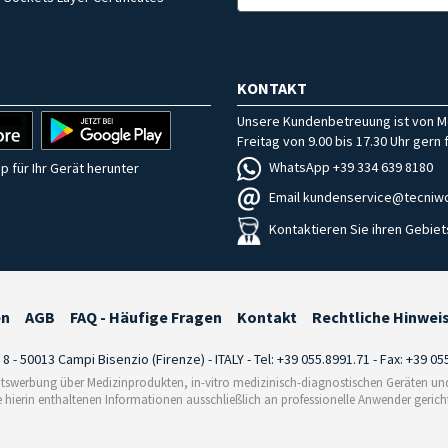
KONTAKT
Unsere Kundenbetreuung ist von M
Freitag von 9.00 bis 17.30 Uhr gern f
WhatsApp +39 334 639 8180
p für Ihr Gerät herunter
Email kundenservice@tecniwo
Kontaktieren Sie ihren Gebiet
en
AGB
FAQ - Häufige Fragen
Kontakt
Rechtliche Hinwei
i 8 - 50013 Campi Bisenzio (Firenze) - ITALY - Tel: +39 055.8991.71 - Fax: +39 0
tswerbung über Medizinprodukten, in-vitro medizinisch-diagnostischen Geräten und 
e hierin enthaltenen Informationen ausschließlich an professionelle Anwender gericht