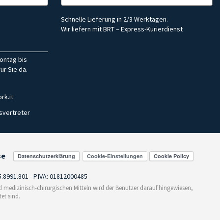
Schnelle Lieferung in 2/3 Werktagen.
Wir liefern mit BRT – Express-Kurierdienst
ontag bis
ür Sie da.
rk.it
svertreter
se
Cookie-Einstellungen
55.8991.801 - P.IVA: 01812000485
medizinisch-chirurgischen Mitteln wird der Benutzer darauf hingewiesen,
et sind.