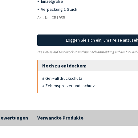
Einzelgröße
Verpackung 1 Stück
Art.-Nr.: CB195B
Loggen Sie sich ein, um Preise anzuse
Die Preise auf Tecniwork.it sind nur nach Anmeldung auf der für Fach
Noch zu entdecken:
# Gel-Fußdruckschutz
# Zehenspreizer und -schutz
Bewertungen
Verwandte Produkte