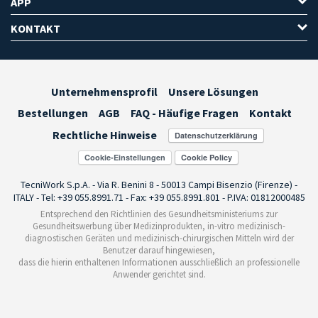
APP
KONTAKT
Unternehmensprofil
Unsere Lösungen
Bestellungen
AGB
FAQ - Häufige Fragen
Kontakt
Rechtliche Hinweise
Cookie-Einstellungen
TecniWork S.p.A. - Via R. Benini 8 - 50013 Campi Bisenzio (Firenze) -
ITALY - Tel: +39 055.8991.71 - Fax: +39 055.8991.801 - P.IVA: 01812000485
Entsprechend den Richtlinien des Gesundheitsministeriums zur
Gesundheitswerbung über Medizinprodukten, in-vitro medizinisch-
diagnostischen Geräten und medizinisch-chirurgischen Mitteln wird der
Benutzer darauf hingewiesen,
dass die hierin enthaltenen Informationen ausschließlich an professionelle
Anwender gerichtet sind.