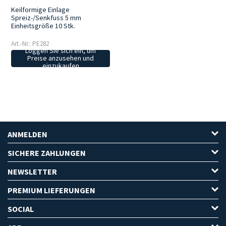
Keilformige Einlage
Spreiz-/Senkfuss 5 mm
Einheitsgröße 10 Stk.
Art.-Nr.: PE282
Loggen Sie sich ein, um
Preise anzusehen und
einzukaufen
ANMELDEN
SICHERE ZAHLUNGEN
NEWSLETTER
PREMIUM LIEFERUNGEN
SOCIAL