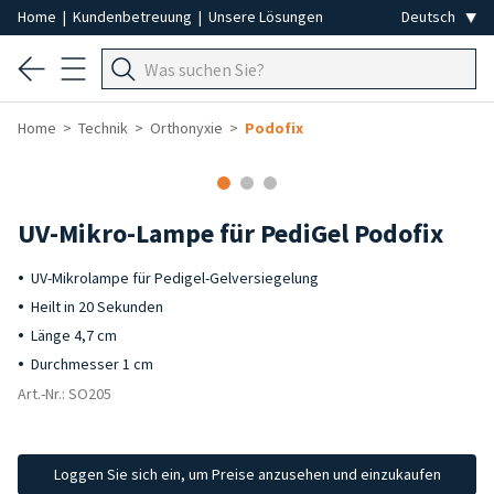
Home
|
Kundenbetreuung
|
Unsere Lösungen
Home
Technik
Orthonyxie
Podofix
UV-Mikro-Lampe für PediGel Podofix
UV-Mikrolampe für Pedigel-Gelversiegelung
Heilt in 20 Sekunden
Länge 4,7 cm
Durchmesser 1 cm
Art.-Nr.: SO205
Loggen Sie sich ein, um Preise anzusehen und einzukaufen