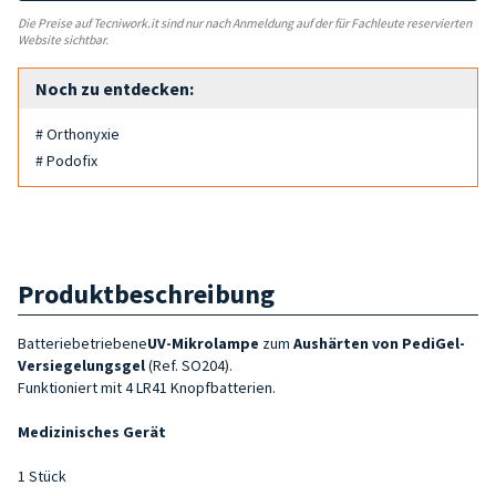
Die Preise auf Tecniwork.it sind nur nach Anmeldung auf der für Fachleute reservierten
Website sichtbar.
Noch zu entdecken:
# Orthonyxie
# Podofix
Produktbeschreibung
Batteriebetriebene
UV-Mikrolampe
zum
Aushärten von PediGel-
Versiegelungsgel
(Ref. SO204).
Funktioniert mit 4 LR41 Knopfbatterien.
Medizinisches Gerät
1 Stück