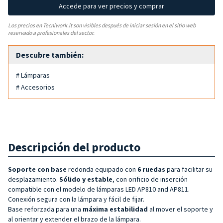
Accede para ver precios y comprar
Los precios en Tecniwork.it son visibles después de iniciar sesión en el sitio web
reservado a profesionales del sector.
Descubre también:
# Lámparas
# Accesorios
Descripción del producto
Soporte con base
redonda equipado con
6 ruedas
para facilitar su
desplazamiento.
Sólido y estable
, con orificio de inserción
compatible con el modelo de lámparas LED AP810 and AP811.
Conexión segura con la lámpara y fácil de fijar.
Base reforzada para una
máxima estabilidad
al mover el soporte y
al orientar y extender el brazo de la lámpara.