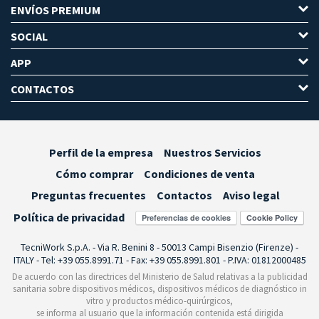
ENVÍOS PREMIUM
SOCIAL
APP
CONTACTOS
Perfil de la empresa
Nuestros Servicios
Cómo comprar
Condiciones de venta
Preguntas frecuentes
Contactos
Aviso legal
Política de privacidad
Preferencias de cookies
TecniWork S.p.A. - Via R. Benini 8 - 50013 Campi Bisenzio (Firenze) -
ITALY - Tel: +39 055.8991.71 - Fax: +39 055.8991.801 - P.IVA: 01812000485
De acuerdo con las directrices del Ministerio de Salud relativas a la publicidad
sanitaria sobre dispositivos médicos, dispositivos médicos de diagnóstico in
vitro y productos médico-quirúrgicos,
se informa al usuario que la información contenida está dirigida