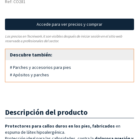
Ref: CO281
Accede para ver precios y comprar
Los precios en Tecniwork.it son visibles después de iniciar sesión en el sitio web
reservado a profesionales del sector.
Descubre también:
# Parches y accesorios para pies
# Apósitos y parches
Descripción del producto
Protectores para callos duros en los pies, fabricados
en
espuma de látex hipoalergénica.
Protección ideal para las callosidades, contra la
dolorosa presión y