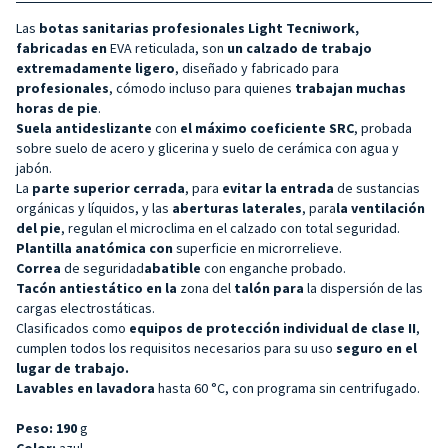
Las
botas sanitarias profesionales Light Tecniwork,
fabricadas en
EVA reticulada, son
un calzado de trabajo
extremadamente ligero
, diseñado y fabricado para
profesionales
, cómodo incluso para quienes
trabajan muchas
horas de pie
.
Suela antideslizante
con
el máximo coeficiente SRC
, probada
sobre suelo de acero y glicerina y suelo de cerámica con agua y
jabón.
La
parte superior cerrada
, para
evitar la entrada
de sustancias
orgánicas y líquidos, y las
aberturas laterales
, para
la ventilación
del pie
, regulan el microclima en el calzado con total seguridad.
Plantilla anatómica con
superficie en microrrelieve.
Correa
de seguridad
abatible
con enganche probado.
Tacón antiestático en la
zona del
talón para
la dispersión de las
cargas electrostáticas.
Clasificados como
equipos de protección individual de clase II
,
cumplen todos los requisitos necesarios para su uso
seguro en el
lugar de trabajo.
Lavables en lavadora
hasta 60 °C, con programa sin centrifugado.
Peso: 190
g
Color:
azul