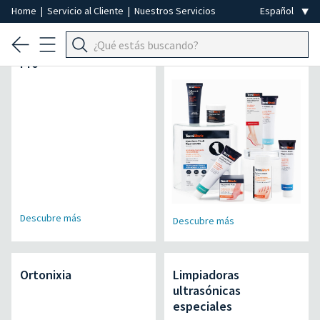
Home
|
Servicio al Cliente
|
Nuestros Servicios
Micromotor Air Power
Soluciones Lineamed
Pro
+
Descubre más
Descubre más
Ortonixia
Limpiadoras
ultrasónicas
especiales