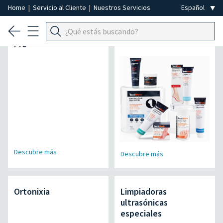
Home
|
Servicio al Cliente
|
Nuestros Servicios
Micromotor Air Power
Soluciones Lineamed
Pro
+
Descubre más
Descubre más
Ortonixia
Limpiadoras
ultrasónicas
especiales