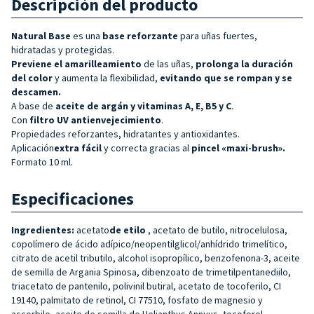
Descripción del producto
Natural Base
es una
base reforzante
para uñas fuertes,
hidratadas y protegidas.
Previene el amarilleamiento
de las uñas,
prolonga la duración
del color
y aumenta la flexibilidad,
evitando que se rompan y se
descamen.
A base de
aceite de argán y vitaminas A, E, B5 y C
.
Con
filtro UV antienvejecimiento
.
Propiedades reforzantes, hidratantes y antioxidantes.
Aplicación
extra fácil
y correcta gracias al
pincel «maxi-brush».
Formato 10 ml.
Especificaciones
Ingredientes:
acetato
de etilo
, acetato de butilo, nitrocelulosa,
copolímero de ácido adípico/neopentilglicol/anhídrido trimelítico,
citrato de acetil tributilo, alcohol isopropílico, benzofenona-3, aceite
de semilla de Argania Spinosa, dibenzoato de trimetilpentanediilo,
triacetato de pantenilo, polivinil butiral, acetato de tocoferilo, CI
19140, palmitato de retinol, CI 77510, fosfato de magnesio y
ascorbilo, aceite de semilla de Helianthus Annuus, tocoferol.