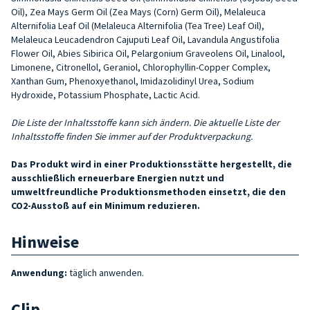
Oil), Zea Mays Germ Oil (Zea Mays (Corn) Germ Oil), Melaleuca
Alternifolia Leaf Oil (Melaleuca Alternifolia (Tea Tree) Leaf Oil),
Melaleuca Leucadendron Cajuputi Leaf Oil, Lavandula Angustifolia
Flower Oil, Abies Sibirica Oil, Pelargonium Graveolens Oil, Linalool,
Limonene, Citronellol, Geraniol, Chlorophyllin-Copper Complex,
Xanthan Gum, Phenoxyethanol, Imidazolidinyl Urea, Sodium
Hydroxide, Potassium Phosphate, Lactic Acid.
Die Liste der Inhaltsstoffe kann sich ändern. Die aktuelle Liste der
Inhaltsstoffe finden Sie immer auf der Produktverpackung.
Das Produkt wird in einer Produktionsstätte hergestellt, die
ausschließlich erneuerbare Energien nutzt und
umweltfreundliche Produktionsmethoden einsetzt, die den
CO2-Ausstoß auf ein Minimum reduzieren.
Hinweise
Anwendung:
täglich anwenden.
Clip