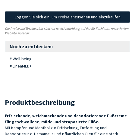
Loggen Sie sich ein, um Preise anzusehen und einzukaufen
Die Preise auf Tecniwork.it sind nur nach Anmeldung auf der für Fachleute reservierten
Website sichtbar.
Noch zu entdecken:
# Well-being
# LineaMED+
Produktbeschreibung
Erfrischende, weichmachende und desodorierende Fußcreme
für geschwollene, müde und strapazierte Füße.
Mit Kampfer und Menthol zur Erfrischung, Entfettung und
Desodorierung, Hamamelis und pflanzlichen Ölen für eine stark