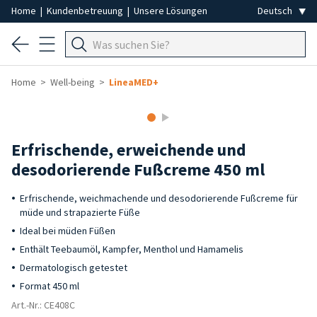
Home
|
Kundenbetreuung
|
Unsere Lösungen
Home
Well-being
LineaMED+
Erfrischende, erweichende und
desodorierende Fußcreme 450 ml
Erfrischende, weichmachende und desodorierende Fußcreme für
müde und strapazierte Füße
Ideal bei müden Füßen
Enthält Teebaumöl, Kampfer, Menthol und Hamamelis
Dermatologisch getestet
Format 450 ml
Art.-Nr.: CE408C