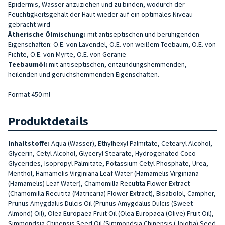
Epidermis, Wasser anzuziehen und zu binden, wodurch der
Feuchtigkeitsgehalt der Haut wieder auf ein optimales Niveau
gebracht wird
Ätherische Ölmischung:
mit antiseptischen und beruhigenden
Eigenschaften: O.E. von Lavendel, O.E. von weißem Teebaum, O.E. von
Fichte, O.E. von Myrte, O.E. von Geranie
Teebaumöl:
mit antiseptischen, entzündungshemmenden,
heilenden und geruchshemmenden Eigenschaften.
Format 450 ml
Produktdetails
Inhaltstoffe:
Aqua (Wasser), Ethylhexyl Palmitate, Cetearyl Alcohol,
Glycerin, Cetyl Alcohol, Glyceryl Stearate, Hydrogenated Coco-
Glycerides, Isopropyl Palmitate, Potassium Cetyl Phosphate, Urea,
Menthol, Hamamelis Virginiana Leaf Water (Hamamelis Virginiana
(Hamamelis) Leaf Water), Chamomilla Recutita Flower Extract
(Chamomilla Recutita (Matricaria) Flower Extract), Bisabolol, Campher,
Prunus Amygdalus Dulcis Oil (Prunus Amygdalus Dulcis (Sweet
Almond) Oil), Olea Europaea Fruit Oil (Olea Europaea (Olive) Fruit Oil),
Simmondsia Chinensis Seed Oil (Simmondsia Chinensis (Jojoba) Seed