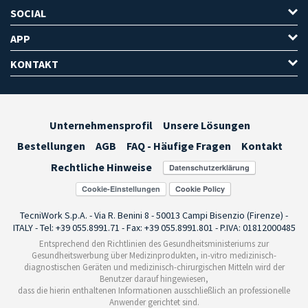
SOCIAL
APP
KONTAKT
Unternehmensprofil
Unsere Lösungen
Bestellungen
AGB
FAQ - Häufige Fragen
Kontakt
Rechtliche Hinweise
Cookie-Einstellungen
TecniWork S.p.A. - Via R. Benini 8 - 50013 Campi Bisenzio (Firenze) -
ITALY - Tel: +39 055.8991.71 - Fax: +39 055.8991.801 - P.IVA: 01812000485
Entsprechend den Richtlinien des Gesundheitsministeriums zur
Gesundheitswerbung über Medizinprodukten, in-vitro medizinisch-
diagnostischen Geräten und medizinisch-chirurgischen Mitteln wird der
Benutzer darauf hingewiesen,
dass die hierin enthaltenen Informationen ausschließlich an professionelle
Anwender gerichtet sind.