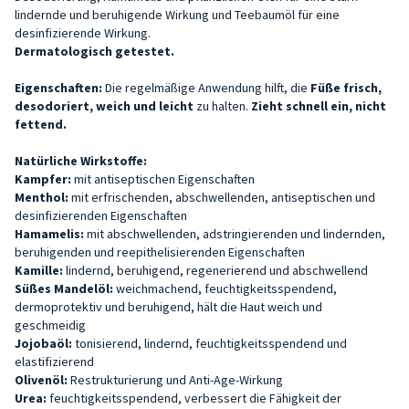
lindernde und beruhigende Wirkung und Teebaumöl für eine
desinfizierende Wirkung.
Dermatologisch getestet.
Eigenschaften:
Die regelmäßige Anwendung hilft, die
Füße frisch,
desodoriert, weich und leicht
zu halten.
Zieht schnell ein, nicht
fettend.
Natürliche Wirkstoffe:
Kampfer:
mit antiseptischen Eigenschaften
Menthol:
mit erfrischenden, abschwellenden, antiseptischen und
desinfizierenden Eigenschaften
Hamamelis:
mit abschwellenden, adstringierenden und lindernden,
beruhigenden und reepithelisierenden Eigenschaften
Kamille:
lindernd, beruhigend, regenerierend und abschwellend
Süßes Mandelöl:
weichmachend, feuchtigkeitsspendend,
dermoprotektiv und beruhigend, hält die Haut weich und
geschmeidig
Jojobaöl:
tonisierend, lindernd, feuchtigkeitsspendend und
elastifizierend
Olivenöl:
Restrukturierung und Anti-Age-Wirkung
Urea:
feuchtigkeitsspendend, verbessert die Fähigkeit der