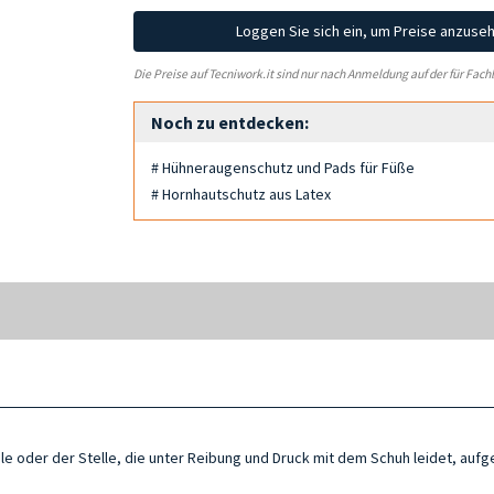
Loggen Sie sich ein, um Preise anzuse
Die Preise auf Tecniwork.it sind nur nach Anmeldung auf der für Fach
Noch zu entdecken:
# Hühneraugenschutz und Pads für Füße
# Hornhautschutz aus Latex
le oder der Stelle, die unter Reibung und Druck mit dem Schuh leidet, aufg