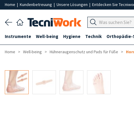
Home
|
Kundenbetreuung
|
Unsere Lösungen
|
Entdecken Sie Tecniwo
Instrumente
Well-being
Hygiene
Technik
Orthopädie-
Home
Well-being
Hühneraugenschutz und Pads für Füße
Hor