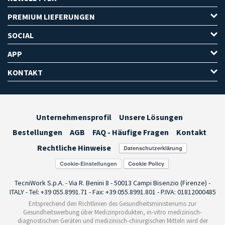
PREMIUM LIEFERUNGEN
SOCIAL
APP
KONTAKT
Unternehmensprofil
Unsere Lösungen
Bestellungen
AGB
FAQ - Häufige Fragen
Kontakt
Rechtliche Hinweise
Cookie-Einstellungen
TecniWork S.p.A. - Via R. Benini 8 - 50013 Campi Bisenzio (Firenze) -
ITALY - Tel: +39 055.8991.71 - Fax: +39 055.8991.801 - P.IVA: 01812000485
Entsprechend den Richtlinien des Gesundheitsministeriums zur
Gesundheitswerbung über Medizinprodukten, in-vitro medizinisch-
diagnostischen Geräten und medizinisch-chirurgischen Mitteln wird der