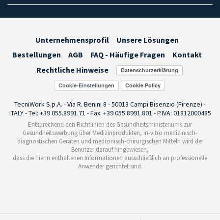
Unternehmensprofil
Unsere Lösungen
Bestellungen
AGB
FAQ - Häufige Fragen
Kontakt
Rechtliche Hinweise
Cookie-Einstellungen
TecniWork S.p.A. - Via R. Benini 8 - 50013 Campi Bisenzio (Firenze) -
ITALY - Tel: +39 055.8991.71 - Fax: +39 055.8991.801 - P.IVA: 01812000485
Entsprechend den Richtlinien des Gesundheitsministeriums zur
Gesundheitswerbung über Medizinprodukten, in-vitro medizinisch-
diagnostischen Geräten und medizinisch-chirurgischen Mitteln wird der
Benutzer darauf hingewiesen,
dass die hierin enthaltenen Informationen ausschließlich an professionelle
Anwender gerichtet sind.