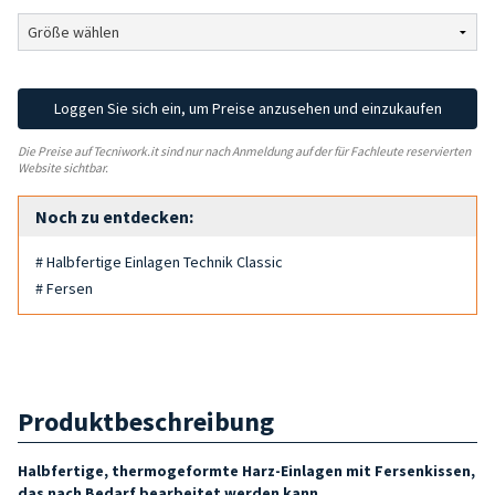
Loggen Sie sich ein, um Preise anzusehen und einzukaufen
Die Preise auf Tecniwork.it sind nur nach Anmeldung auf der für Fachleute reservierten
Website sichtbar.
Noch zu entdecken:
# Halbfertige Einlagen Technik Classic
# Fersen
Produktbeschreibung
Halbfertige, thermogeformte Harz-Einlagen mit Fersenkissen,
das nach Bedarf bearbeitet werden kann.