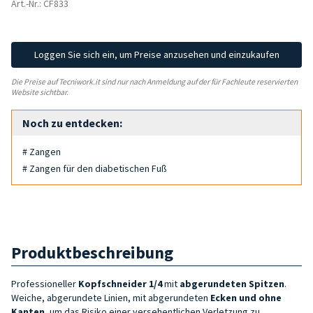
Art.-Nr.: CF833
Loggen Sie sich ein, um Preise anzusehen und einzukaufen
Die Preise auf Tecniwork.it sind nur nach Anmeldung auf der für Fachleute reservierten
Website sichtbar.
Noch zu entdecken:
# Zangen
# Zangen für den diabetischen Fuß
Produktbeschreibung
Professioneller
Kopfschneider 1/4
mit
abgerundeten Spitzen
.
Weiche, abgerundete Linien, mit abgerundeten
Ecken und ohne
Kanten
, um das Risiko einer versehentlichen Verletzung zu