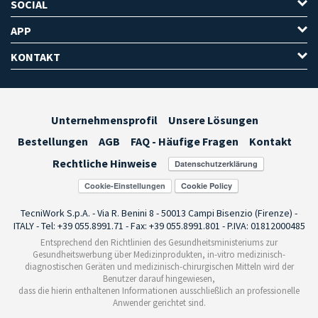
SOCIAL
APP
KONTAKT
Unternehmensprofil
Unsere Lösungen
Bestellungen
AGB
FAQ - Häufige Fragen
Kontakt
Rechtliche Hinweise
Cookie-Einstellungen
TecniWork S.p.A. - Via R. Benini 8 - 50013 Campi Bisenzio (Firenze) -
ITALY - Tel: +39 055.8991.71 - Fax: +39 055.8991.801 - P.IVA: 01812000485
Entsprechend den Richtlinien des Gesundheitsministeriums zur
Gesundheitswerbung über Medizinprodukten, in-vitro medizinisch-
diagnostischen Geräten und medizinisch-chirurgischen Mitteln wird der
Benutzer darauf hingewiesen,
dass die hierin enthaltenen Informationen ausschließlich an professionelle
Anwender gerichtet sind.