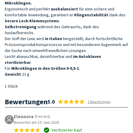
Mikroklingen.
Ergonomisch und perfekt
ausbalanciert
für eine sichere und
komfortable Anwendung, garantiert er
Klingenstabilität
dank des
Secure Lock-Klemmsystems
.
Selbstreinigung
während des Gebrauchs, dank des
Auslaufbereichs.
Der Griff der Linie wird
in Italien
hergestellt, durch fortschrittliche
Präzisionsproduktionsprozesse und mit besonderem Augenmerk auf
die Suche nach umweltfreundlichen Lösungen.
Leicht abwaschbar, desinfizierbar und
im Autoklaven
sterilisierbar
.
Für
Mikroklingen in den Größen 0-0,5-1
.
Gewicht
23 g
1 Stück
Bewertungen
5.0
1 Bewertungen
Eleonora
(Ferrara)
Bewertet am 15 Juni 2026
Verifizierter Kauf