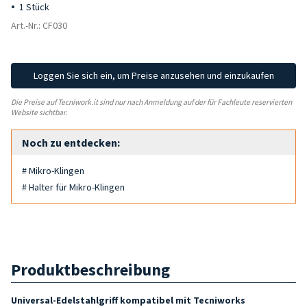
1 Stück
Art.-Nr.: CF030
Loggen Sie sich ein, um Preise anzusehen und einzukaufen
Die Preise auf Tecniwork.it sind nur nach Anmeldung auf der für Fachleute reservierten
Website sichtbar.
Noch zu entdecken:
# Mikro-Klingen
# Halter für Mikro-Klingen
Produktbeschreibung
Universal-Edelstahlgriff
kompatibel mit
Tecniworks