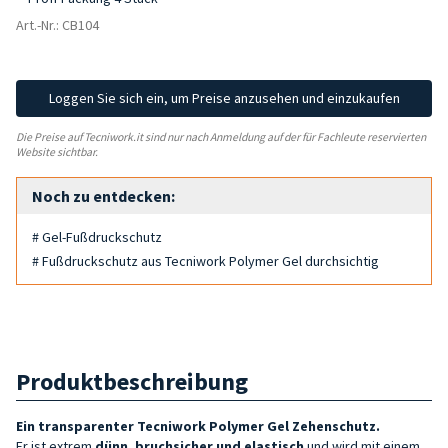
Art.-Nr.: CB104
Loggen Sie sich ein, um Preise anzusehen und einzukaufen
Die Preise auf Tecniwork.it sind nur nach Anmeldung auf der für Fachleute reservierten
Website sichtbar.
Noch zu entdecken:
# Gel-Fußdruckschutz
# Fußdruckschutz aus Tecniwork Polymer Gel durchsichtig
Produktbeschreibung
Ein transparenter Tecniwork Polymer Gel Zehenschutz.
Er ist extrem
dünn, bruchsicher und elastisch
und wird mit einem