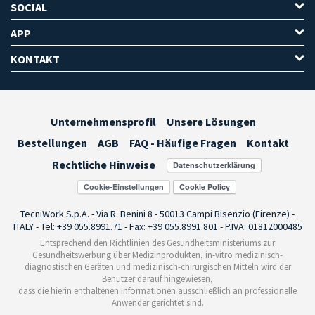
SOCIAL
APP
KONTAKT
Unternehmensprofil
Unsere Lösungen
Bestellungen
AGB
FAQ - Häufige Fragen
Kontakt
Rechtliche Hinweise
Cookie-Einstellungen
TecniWork S.p.A. - Via R. Benini 8 - 50013 Campi Bisenzio (Firenze) -
ITALY - Tel: +39 055.8991.71 - Fax: +39 055.8991.801 - P.IVA: 01812000485
Entsprechend den Richtlinien des Gesundheitsministeriums zur
Gesundheitswerbung über Medizinprodukten, in-vitro medizinisch-
diagnostischen Geräten und medizinisch-chirurgischen Mitteln wird der
Benutzer darauf hingewiesen,
dass die hierin enthaltenen Informationen ausschließlich an professionelle
Anwender gerichtet sind.