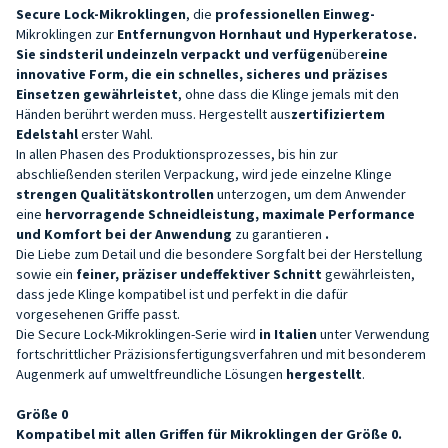
Secure Lock-Mikroklingen
, die
professionellen Einweg-
Mikroklingen zur
Entfernung
von Hornhaut und Hyperkeratose.
Sie sind
steril und
einzeln verpackt und verfügen
über
eine
innovative Form, die ein schnelles, sicheres und präzises
Einsetzen gewährleistet
, ohne dass die Klinge jemals mit den
Händen berührt werden muss. Hergestellt aus
zertifiziertem
Edelstahl
erster Wahl.
In allen Phasen des Produktionsprozesses, bis hin zur
abschließenden sterilen Verpackung, wird jede einzelne Klinge
strengen Qualitätskontrollen
unterzogen, um dem Anwender
eine
hervorragende Schneidleistung, maximale Performance
und Komfort bei der Anwendung
zu garantieren
.
Die Liebe zum Detail und die besondere Sorgfalt bei der Herstellung
sowie ein
feiner, präziser und
effektiver
Schnitt
gewährleisten,
dass jede Klinge kompatibel ist und perfekt in die dafür
vorgesehenen Griffe passt.
Die Secure Lock-Mikroklingen-Serie wird
in Italien
unter Verwendung
fortschrittlicher Präzisionsfertigungsverfahren und mit besonderem
Augenmerk auf umweltfreundliche Lösungen
hergestellt
.
Größe
0
Kompatibel mit allen Griffen für Mikroklingen der Größe 0.