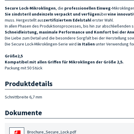
Secure Lock-Mikroklingen
, die
professionellen Einweg-
Mikroklinge
Sie sind
steril und
einzeln verpackt und verfügen
über
eine innovati
muss. Hergestellt aus
zertifiziertem
Edelstahl
erster Wahl.
In allen Phasen des Produktionsprozesses, bis hin zur abschließenden s
Schneidleistung, maximale Performance und Komfort bei der A
Die Liebe zum Detail und die besondere Sorgfalt bei der Herstellung so
Die Secure Lock-Mikroklingen-Serie wird
in Italien
unter Verwendung for
Größe
2,5
Kompatibel mit allen Griffen für Mikroklingen der Größe 2,5.
Packung mit 50 Stück
Produktdetails
Schnittbreite 6,7 mm
Dokumente
Brochure_Secure_Lock.pdf