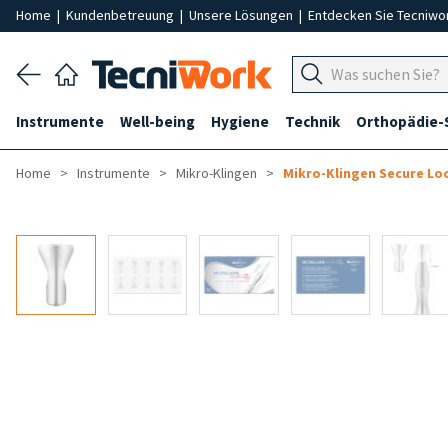
Home
|
Kundenbetreuung
|
Unsere Lösungen
|
Entdecken Sie Tecniwo
Instrumente
Well-being
Hygiene
Technik
Orthopädie-
Home
Instrumente
Mikro-Klingen
Mikro-Klingen Secure Lo