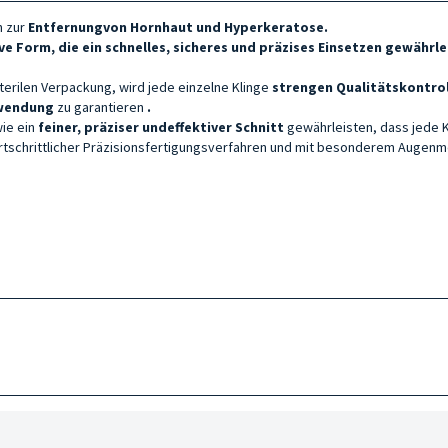
n zur
Entfernung
von Hornhaut und Hyperkeratose.
ve Form, die ein schnelles, sicheres und präzises Einsetzen gewährle
terilen Verpackung, wird jede einzelne Klinge
strengen Qualitätskontro
nwendung
zu garantieren
.
wie ein
feiner, präziser und
effektiver
Schnitt
gewährleisten, dass jede Kl
tschrittlicher Präzisionsfertigungsverfahren und mit besonderem Augen