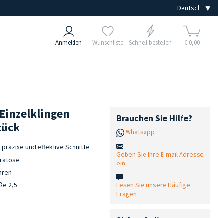
Anmelden
Wunschliste
Schnell bestellen
€ 0,00
-Einzelklingen
Brauchen Sie Hilfe?
tück
Whatsapp
 präzise und effektive Schnitte
Geben Sie Ihre E-mail Adresse
eratose
ein
hren
Lesen Sie unsere Häufige
ße 2,5
Fragen