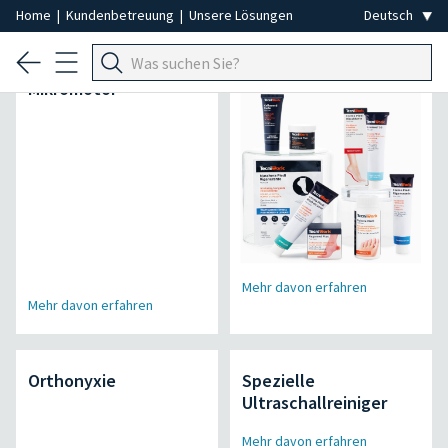
Home
|
Kundenbetreuung
|
Unsere Lösungen
Air Power Pro
Lineamed +
Mikromotor
Mehr davon erfahren
Mehr davon erfahren
Orthonyxie
Spezielle
Ultraschallreiniger
Mehr davon erfahren