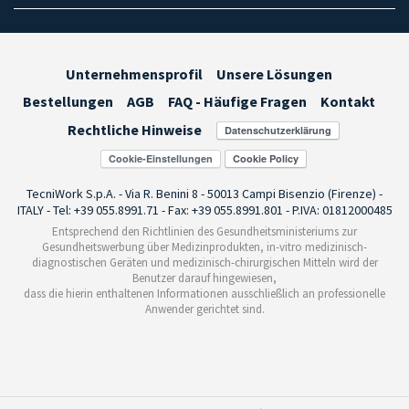
Unternehmensprofil
Unsere Lösungen
Bestellungen
AGB
FAQ - Häufige Fragen
Kontakt
Rechtliche Hinweise
Cookie-Einstellungen
TecniWork S.p.A. - Via R. Benini 8 - 50013 Campi Bisenzio (Firenze) -
ITALY - Tel: +39 055.8991.71 - Fax: +39 055.8991.801 - P.IVA: 01812000485
Entsprechend den Richtlinien des Gesundheitsministeriums zur
Gesundheitswerbung über Medizinprodukten, in-vitro medizinisch-
diagnostischen Geräten und medizinisch-chirurgischen Mitteln wird der
Benutzer darauf hingewiesen,
dass die hierin enthaltenen Informationen ausschließlich an professionelle
Anwender gerichtet sind.