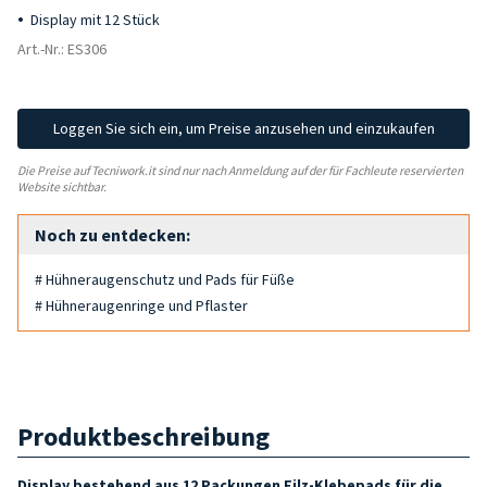
Display mit 12 Stück
Art.-Nr.: ES306
Loggen Sie sich ein, um Preise anzusehen und einzukaufen
Die Preise auf Tecniwork.it sind nur nach Anmeldung auf der für Fachleute reservierten
Website sichtbar.
Noch zu entdecken:
# Hühneraugenschutz und Pads für Füße
# Hühneraugenringe und Pflaster
Produktbeschreibung
Display bestehend aus 12 Packungen Filz-Klebepads für die