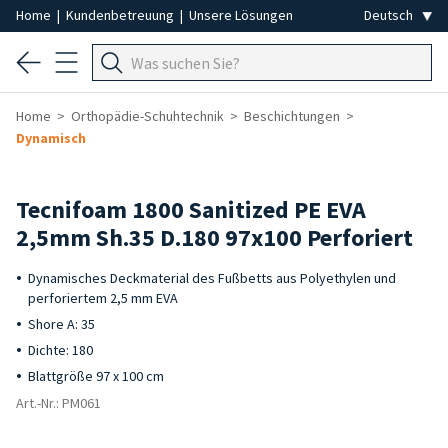
Home
|
Kundenbetreuung
|
Unsere Lösungen
Home
Orthopädie-Schuhtechnik
Beschichtungen
Dynamisch
Tecnifoam 1800 Sanitized PE EVA
2,5mm Sh.35 D.180 97x100 Perforiert
Dynamisches Deckmaterial des Fußbetts aus Polyethylen und
perforiertem 2,5 mm EVA
Shore A: 35
Dichte: 180
Blattgröße 97 x 100 cm
Art.-Nr.: PM061