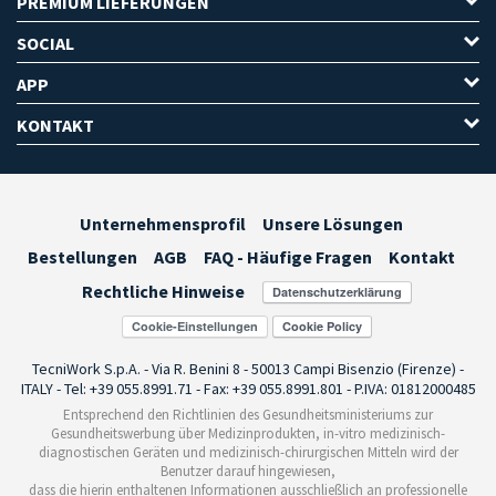
PREMIUM LIEFERUNGEN
SOCIAL
APP
KONTAKT
Unternehmensprofil
Unsere Lösungen
Bestellungen
AGB
FAQ - Häufige Fragen
Kontakt
Rechtliche Hinweise
Cookie-Einstellungen
TecniWork S.p.A. - Via R. Benini 8 - 50013 Campi Bisenzio (Firenze) -
ITALY - Tel: +39 055.8991.71 - Fax: +39 055.8991.801 - P.IVA: 01812000485
Entsprechend den Richtlinien des Gesundheitsministeriums zur
Gesundheitswerbung über Medizinprodukten, in-vitro medizinisch-
diagnostischen Geräten und medizinisch-chirurgischen Mitteln wird der
Benutzer darauf hingewiesen,
dass die hierin enthaltenen Informationen ausschließlich an professionelle