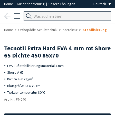
Home
|
Kundenbetreuung
|
Unsere Lösungen
Home
Orthopädie-Schuhtechnik
Korrektur
Stabilisierung
Tecnotil Extra Hard EVA 4 mm rot Shore
65 Dichte 450 85x70
EVA-Fußstabilisierungsmaterial 4 mm
Shore A 65
Dichte 450 kg/m³
Blattgröße 85 X 70 cm
Tiefziehtemperatur 80°C
Art.-Nr.: PM040