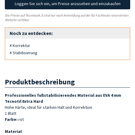
Loggen Sie sich ein, um Preise anzusehen und einzukaufen
Die Preise auf Tecniwork.it sind nur nach Anmeldung auf der für Fachleute reservierten
Website sichtbar.
Noch zu entdecken:
# Korrektur
# Stabilisierung
Produktbeschreibung
Professionelles fußstabilisierendes Material aus EVA 4 mm
Tecnotil Extra Hard
Hohe Härte, ideal für starken Halt und Korrektion
1 Blatt
Farbe:
rot
Material