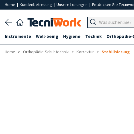
Home
|
Kundenbetreuung
|
Unsere Lösungen
|
Entdecken Sie Tecniwo
Instrumente
Well-being
Hygiene
Technik
Orthopädie-
Home
Orthopädie-Schuhtechnik
Korrektur
Stabilisierung