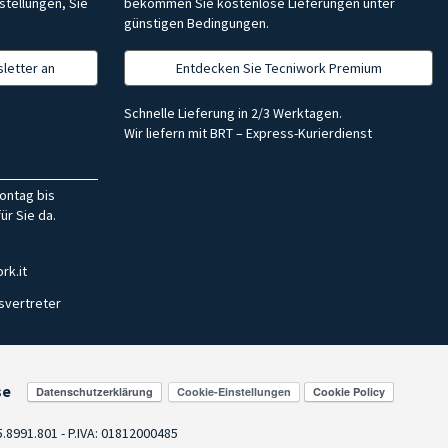
stellungen, Sie
bekommen Sie kostenlose Lieferungen unter
günstigen Bedingungen.
letter an
Entdecken Sie Tecniwork Premium
Schnelle Lieferung in 2/3 Werktagen.
Wir liefern mit BRT – Express-Kurierdienst
ontag bis
ür Sie da.
rk.it
svertreter
se
Cookie-Einstellungen
55.8991.801 - P.IVA: 01812000485