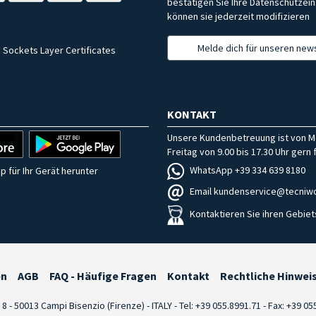
bestätigen Sie Ihre Datenschutzein
können sie jederzeit modifizieren
Melde dich für unseren news
 Sockets Layer Certificates
KONTAKT
Unsere Kundenbetreuung ist von M
Freitag von 9.00 bis 17.30 Uhr gern f
WhatsApp +39 334 639 8180
p für Ihr Gerät herunter
Email kundenservice@tecniwo
Kontaktieren Sie ihren Gebiet
en
AGB
FAQ - Häufige Fragen
Kontakt
Rechtliche Hinwei
i 8 - 50013 Campi Bisenzio (Firenze) - ITALY - Tel: +39 055.8991.71 - Fax: +39 0