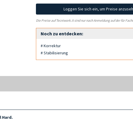
Loggen Sie sich ein, um Preise anzuse
Die Preise auf Tecniwork.it sind nur nach Anmeldung auf der für Fach
Noch zu entdecken:
# Korrektur
# Stabilisierung
l Hard.