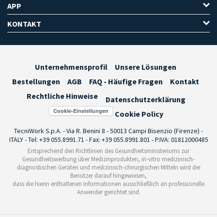
APP
KONTAKT
Unternehmensprofil
Unsere Lösungen
Bestellungen
AGB
FAQ - Häufige Fragen
Kontakt
Rechtliche Hinweise
Datenschutzerklärung
Cookie-Einstellungen
Cookie Policy
TecniWork S.p.A. - Via R. Benini 8 - 50013 Campi Bisenzio (Firenze) -
ITALY - Tel: +39 055.8991.71 - Fax: +39 055.8991.801 - P.IVA: 01812000485
Entsprechend den Richtlinien des Gesundheitsministeriums zur
Gesundheitswerbung über Medizinprodukten, in-vitro medizinisch-
diagnostischen Geräten und medizinisch-chirurgischen Mitteln wird der
Benutzer darauf hingewiesen,
dass die hierin enthaltenen Informationen ausschließlich an professionelle
Anwender gerichtet sind.