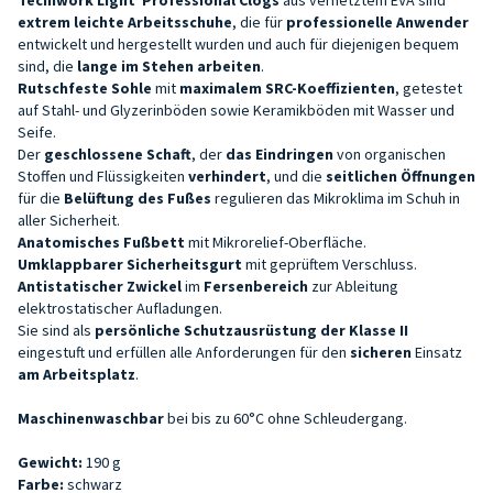
extrem leichte Arbeitsschuhe
, die für
professionelle Anwender
entwickelt und hergestellt wurden und auch für diejenigen bequem
sind, die
lange im Stehen arbeiten
.
Rutschfeste Sohle
mit
maximalem SRC-Koeffizienten
, getestet
auf Stahl- und Glyzerinböden sowie Keramikböden mit Wasser und
Seife.
Der
geschlossene Schaft
, der
das Eindringen
von organischen
Stoffen und Flüssigkeiten
verhindert
, und die
seitlichen Öffnungen
für die
Belüftung des Fußes
regulieren das Mikroklima im Schuh in
aller Sicherheit.
Anatomisches Fußbett
mit Mikrorelief-Oberfläche.
Umklappbarer Sicherheitsgurt
mit geprüftem Verschluss.
Antistatischer Zwickel
im
Fersenbereich
zur Ableitung
elektrostatischer Aufladungen.
Sie sind als
persönliche Schutzausrüstung der Klasse II
eingestuft und erfüllen alle Anforderungen für den
sicheren
Einsatz
am Arbeitsplatz
.
Maschinenwaschbar
bei bis zu 60°C ohne Schleudergang.
Gewicht:
190 g
Farbe:
schwarz