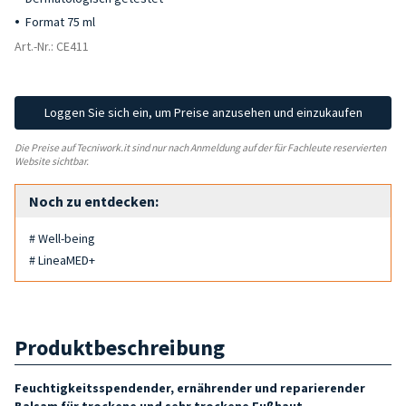
Format 75 ml
Art.-Nr.: CE411
Loggen Sie sich ein, um Preise anzusehen und einzukaufen
Die Preise auf Tecniwork.it sind nur nach Anmeldung auf der für Fachleute reservierten
Website sichtbar.
Noch zu entdecken:
# Well-being
# LineaMED+
Produktbeschreibung
Feuchtigkeitsspendender, ernährender und reparierender
Balsam für trockene und sehr trockene Fußhaut
.