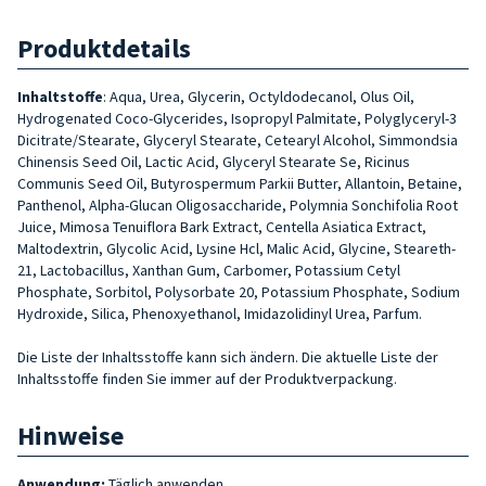
Produktdetails
Inhaltstoffe
:
Aqua, Urea, Glycerin, Octyldodecanol, Olus Oil,
Hydroge­nated Coco-Glycerides, Isopropyl Palmitate, Polyglyceryl-3
Dicitrate/Stearate, Glyceryl Stearate, Cete­aryl Alcohol, Simmondsia
Chinensis Seed Oil, Lactic Acid, Glyceryl Stea­rate Se, Ricinus
Communis Seed Oil, Butyrospermum Parkii Butter, Allan­toin, Betaine,
Panthenol, Alpha-Glu­can Oligosaccharide, Polymnia Son­chifolia Root
Juice, Mimosa Tenui­flora Bark Extract, Centella Asiatica Extract,
Maltodextrin, Glycolic Acid, Lysine Hcl, Malic Acid, Glycine, Ste­areth-
21, Lactobacillus, Xanthan Gum, Carbomer, Potassium Cetyl
Phosphate, Sorbitol, Polysorbate 20, Potassium Phosphate, Sodium
Hydroxide, Silica, Phenoxyethanol, Imidazolidinyl Urea, Parfum.
Die Liste der Inhaltsstoffe kann sich ändern. Die aktuelle Liste der
Inhaltsstoffe finden Sie immer auf der Produktverpackung.
Hinweise
Anwendung:
Täglich anwenden.