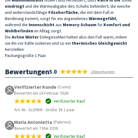
eindringt
und die Wärmeabgabe des Schuhs behindert; die weiche
und widerstandsfähige
Filzoberfläche
, die mit dem Fuß in
Berührung kommt, sorgt für ein angenehmes
Wärmegefühl
,
während die
Innenschicht
aus
Memory-Schaum
für
Komfort und
Wohlbefinden
im Alltag sorgt.
Die
Active Winter
Einlegesohlen halten also den Fuß warm, indem
sie ihn vor Kälte isolieren und so ein
thermisches Gleichgewicht
herstellen.
Packungsgröße 1 Paar.
Bewertungen
5.0
2 Bewertungen
Verifizierter Kunde
(Como)
Bewertet am 16 Februar 2026
Verifizierter Kauf
Art.-Nr.: SL038W
-
Größe 38 1 paar
Maria Antonietta
(Palermo)
Bewertet am 7 Mai 2026
Verifizierter Kauf