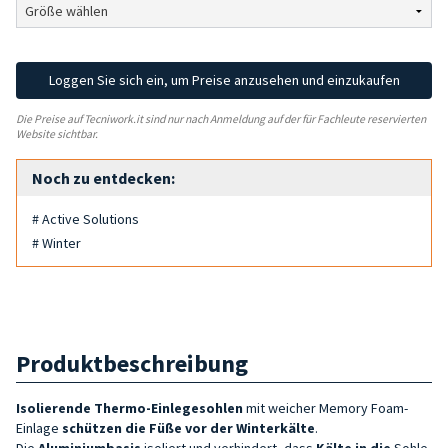
Loggen Sie sich ein, um Preise anzusehen und einzukaufen
Die Preise auf Tecniwork.it sind nur nach Anmeldung auf der für Fachleute reservierten
Website sichtbar.
Noch zu entdecken:
# Active Solutions
# Winter
Produktbeschreibung
Isolierende Thermo-Einlegesohlen
mit weicher Memory Foam-
Einlage
schützen die Füße vor der Winterkälte
.
Die
Aluminiumbasis
isoliert und verhindert, dass
Kälte in die
Sohle