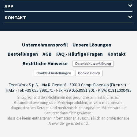
APP
KONTAKT
Unternehmensprofil
Unsere Lösungen
Bestellungen
AGB
FAQ - Häufige Fragen
Kontakt
Rechtliche Hinweise
Cookie-Einstellungen
TecniWork S.p.A. - Via R. Benini 8 - 50013 Campi Bisenzio (Firenze) -
ITALY - Tel: +39 055.8991.71 - Fax: +39 055.8991.801 - P.IVA: 01812000485
Entsprechend den Richtlinien des Gesundheitsministeriums zur
Gesundheitswerbung über Medizinprodukten, in-vitro medizinisch-
diagnostischen Geräten und medizinisch-chirurgischen Mitteln wird der
Benutzer darauf hingewiesen,
dass die hierin enthaltenen Informationen ausschließlich an professionelle
Anwender gerichtet sind.