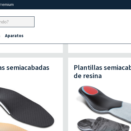
Premium
a
Aparatos
las semiacabadas
Plantillas semiaca
de resina