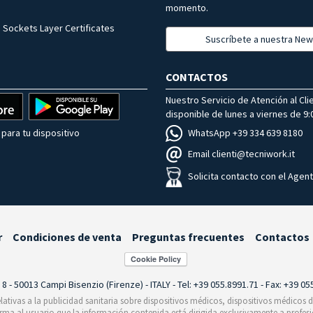
momento.
 Sockets Layer Certificates
Suscríbete a nuestra New
CONTACTOS
Nuestro Servicio de Atención al Cli
disponible de lunes a viernes de 9:0
WhatsApp +39 334 639 8180
para tu dispositivo
Email clienti@tecniwork.it
Solicita contacto con el Agen
r
Condiciones de venta
Preguntas frecuentes
Contactos
i 8 - 50013 Campi Bisenzio (Firenze) - ITALY - Tel: +39 055.8991.71 - Fax: +39 0
relativas a la publicidad sanitaria sobre dispositivos médicos, dispositivos médicos
orma al usuario que la información contenida está dirigida exclusivamente a profesi