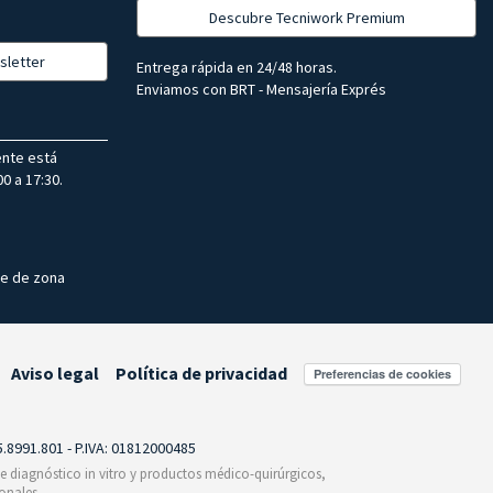
Descubre Tecniwork Premium
sletter
Entrega rápida en 24/48 horas.
Enviamos con BRT - Mensajería Exprés
ente está
0 a 17:30.
te de zona
Aviso legal
Política de privacidad
Preferencias de cookies
55.8991.801 - P.IVA: 01812000485
 de diagnóstico in vitro y productos médico-quirúrgicos,
onales.