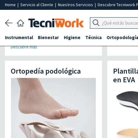
Home
|
Servicio al Cliente
|
Nuestros Servicios
|
Descubre Tecniwork 
Instrumental
Bienestar
Higiene
Técnica
Ortopodologí
Descubre más
Ortopedía podológica
Plantil
en EVA