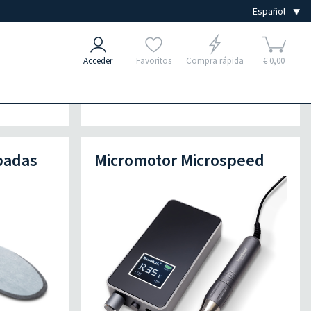
Acceder
Favoritos
Compra rápida
€ 0,00
badas
Micromotor Microspeed