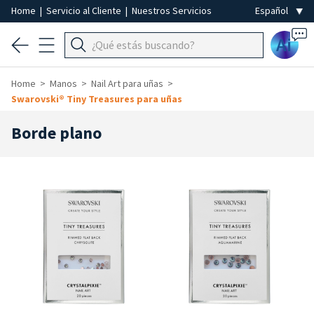
Home
|
Servicio al Cliente
|
Nuestros Servicios
Ai
Home
Manos
Nail Art para uñas
Swarovski® Tiny Treasures para uñas
Borde plano