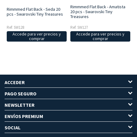
Rimmmed Flat Back - Amatista
Rimmmed Flat Back - Seda 20
20 pcs - Swarovski Tiny
pcs - Swarovski Tiny Treasures
Treasures
Ref: SW128
Ref: SW127
Accede para ver precios y
Accede para ver precios y
comprar
comprar
ACCEDER
PAGO SEGURO
NEWSLETTER
ENVÍOS PREMIUM
SOCIAL