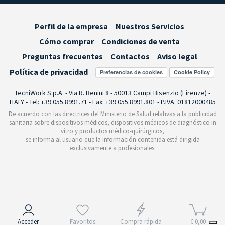
Perfil de la empresa
Nuestros Servicios
Cómo comprar
Condiciones de venta
Preguntas frecuentes
Contactos
Aviso legal
Política de privacidad
Preferencias de cookies
TecniWork S.p.A. - Via R. Benini 8 - 50013 Campi Bisenzio (Firenze) -
ITALY - Tel: +39 055.8991.71 - Fax: +39 055.8991.801 - P.IVA: 01812000485
De acuerdo con las directrices del Ministerio de Salud relativas a la publicidad
sanitaria sobre dispositivos médicos, dispositivos médicos de diagnóstico in
vitro y productos médico-quirúrgicos,
se informa al usuario que la información contenida está dirigida
exclusivamente a profesionales.
Aviso en el momento de la recogida
Acceder
Favoritos
Compra rápida
€ 0,00