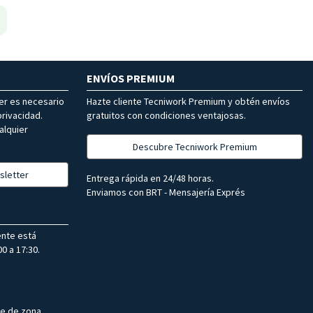
ENVÍOS PREMIUM
ter es necesario
Hazte cliente Tecniwork Premium y obtén envíos
rivacidad.
gratuitos con condiciones ventajosas.
alquier
Descubre Tecniwork Premium
sletter
Entrega rápida en 24/48 horas.
Enviamos con BRT - Mensajería Exprés
ente está
0 a 17:30.
te de zona