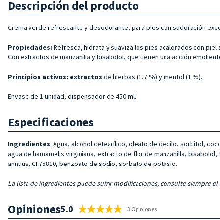
Descripción del producto
Crema verde refrescante y desodorante, para pies con sudoración exce
Propiedades:
Refresca, hidrata y suaviza los pies acalorados con piel
Con extractos de manzanilla y bisabolol, que tienen una acción emolient
Principios activos: extractos
de hierbas (1,7 %) y mentol (1 %).
Envase de 1 unidad, dispensador de 450 ml.
Especificaciones
Ingredientes
: Agua, alcohol cetearílico, oleato de decilo, sorbitol, c
agua de hamamelis virginiana, extracto de flor de manzanilla, bisabolol, 
annuus, CI 75810, benzoato de sodio, sorbato de potasio.
La lista de ingredientes puede sufrir modificaciones, consulte siempre el
Opiniones
5.0
3 Opiniones