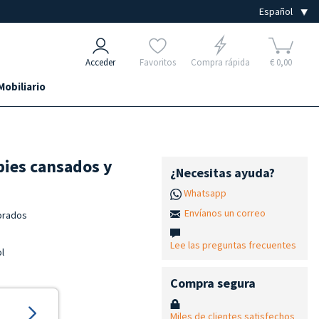
Acceder
Favoritos
Compra rápida
€ 0,00
Mobiliario
pies cansados y
¿Necesitas ayuda?
Whatsapp
Envíanos un correo
orados
Lee las preguntas frecuentes
ol
Compra segura
Miles de clientes satisfechos