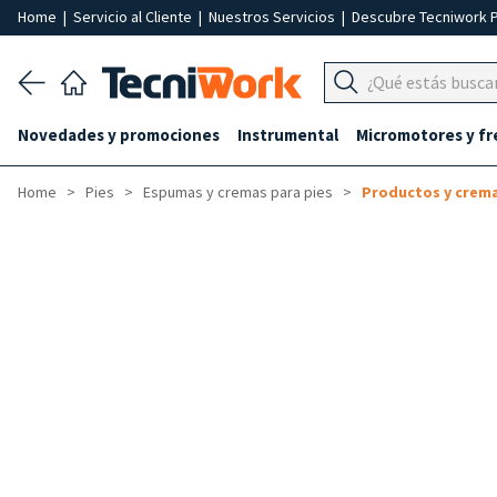
Home
|
Servicio al Cliente
|
Nuestros Servicios
|
Descubre Tecniwork 
Novedades y promociones
Instrumental
Micromotores y fr
Home
Pies
Espumas y cremas para pies
Productos y crem