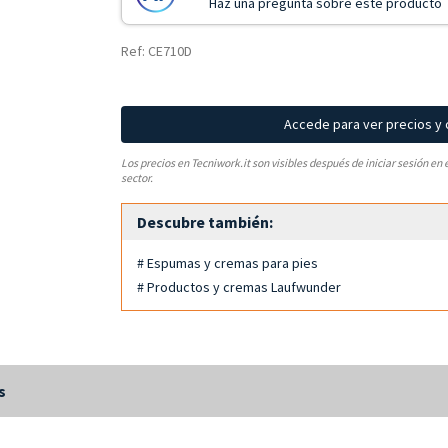
Haz una pregunta sobre este producto
Ref: CE710D
Accede para ver precios y
Los precios en Tecniwork.it son visibles después de iniciar sesión en 
sector.
Descubre también:
# Espumas y cremas para pies
# Productos y cremas Laufwunder
s