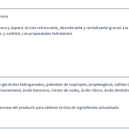
siva.
 seca y áspera. Acción refrescante, desodorante y revitalizante gracias a l
e, y sorbitol, con propiedades hidratantes.
oco-glicéridos hidrogenados, palmitato de isopropilo, propilenglicol, sulfat
fenoxietanol, ácido benzoico, citrato de sodio, ácido cítrico, ácido deshidro
 envase del producto para obtener la lista de ingredientes actualizada.