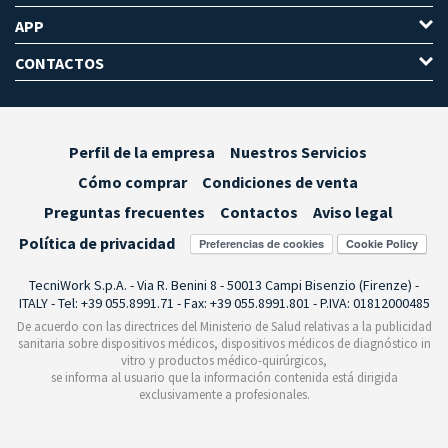
APP
CONTACTOS
Perfil de la empresa
Nuestros Servicios
Cómo comprar
Condiciones de venta
Preguntas frecuentes
Contactos
Aviso legal
Política de privacidad
Preferencias de cookies
TecniWork S.p.A. - Via R. Benini 8 - 50013 Campi Bisenzio (Firenze) -
ITALY - Tel: +39 055.8991.71 - Fax: +39 055.8991.801 - P.IVA: 01812000485
De acuerdo con las directrices del Ministerio de Salud relativas a la publicidad
sanitaria sobre dispositivos médicos, dispositivos médicos de diagnóstico in
vitro y productos médico-quirúrgicos,
se informa al usuario que la información contenida está dirigida
exclusivamente a profesionales.