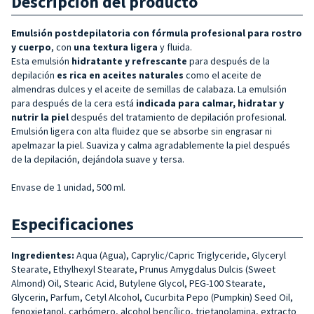
Descripción del producto
Emulsión postdepilatoria con fórmula profesional para rostro
y cuerpo
, con
una textura ligera
y fluida.
Esta emulsión
hidratante y refrescante
para después de la
depilación
es rica en aceites naturales
como el aceite de
almendras dulces y el aceite de semillas de calabaza. La emulsión
para después de la cera está
indicada para calmar, hidratar y
nutrir la piel
después del tratamiento de depilación profesional.
Emulsión ligera con alta fluidez que se absorbe sin engrasar ni
apelmazar la piel. Suaviza y calma agradablemente la piel después
de la depilación, dejándola suave y tersa.
Envase de 1 unidad, 500 ml.
Especificaciones
Ingredientes:
Aqua (Agua), Caprylic/Capric Triglyceride, Glyceryl
Stearate, Ethylhexyl Stearate, Prunus Amygdalus Dulcis (Sweet
Almond) Oil, Stearic Acid, Butylene Glycol, PEG-100 Stearate,
Glycerin, Parfum, Cetyl Alcohol, Cucurbita Pepo (Pumpkin) Seed Oil,
fenoxietanol, carbómero, alcohol bencílico, trietanolamina, extracto