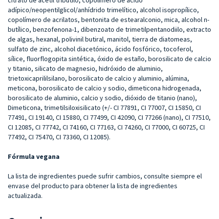
adípico/neopentilglicol/anhídrido trimelítico, alcohol isopropílico,
copolímero de acrilatos, bentonita de estearalconio, mica, alcohol n-
butílico, benzofenona-1, dibenzoato de trimetilpentanodiilo, extracto
de algas, hexanal, polivinil butiral, manitol, tierra de diatomeas,
sulfato de zinc, alcohol diacetónico, ácido fosfórico, tocoferol,
sílice, fluorflogopita sintética, óxido de estaño, borosilicato de calcio
y titanio, silicato de magnesio, hidróxido de aluminio,
trietoxicaprililsilano, borosilicato de calcio y aluminio, alúmina,
meticona, borosilicato de calcio y sodio, dimeticona hidrogenada,
borosilicato de aluminio, calcio y sodio, dióxido de titanio (nano),
Dimeticona, trimetilsiloxisilicato (+/- CI 77891, CI 77007, CI 15850, CI
77491, CI 19140, CI 15880, CI 77499, CI 42090, CI 77266 (nano), CI 77510,
CI 12085, CI 77742, CI 74160, CI 77163, CI 74260, CI 77000, CI 60725, CI
77492, CI 75470, CI 73360, CI 12085).
Fórmula vegana
La lista de ingredientes puede sufrir cambios, consulte siempre el
envase del producto para obtener la lista de ingredientes
actualizada.