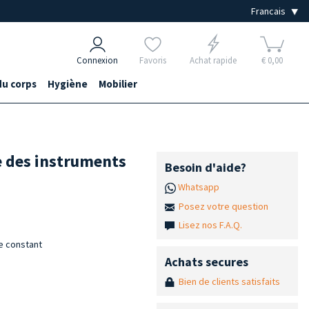
Connexion
Favoris
Achat rapide
€ 0,00
du corps
Hygiène
Mobilier
ge des instruments
Besoin d'aide?
Whatsapp
Posez votre question
Lisez nos F.A.Q.
e constant
Achats secures
Bien de clients satisfaits