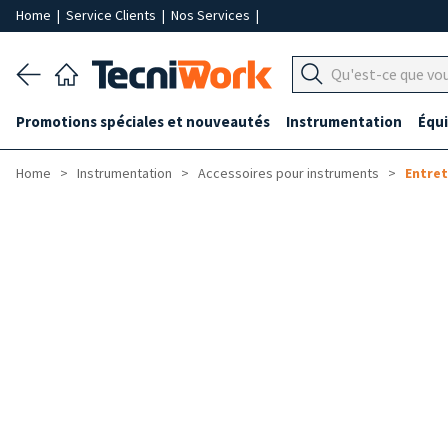
Home
|
Service Clients
|
Nos Services
|
Promotions spéciales et nouveautés
Instrumentation
Équ
Home
Instrumentation
Accessoires pour instruments
Entret