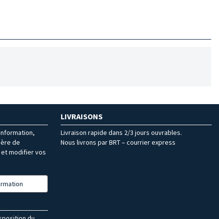
LIVRAISONS
’information,
Livraison rapide dans 2/3 jours ouvrables.
ière de
Nous livrons par BRT – courrier express
et modifier vos
formation
isposition du