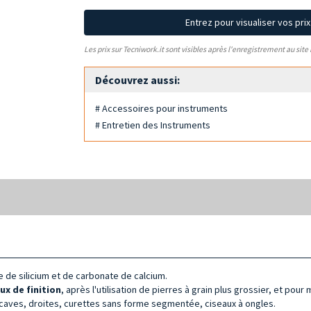
Entrez pour visualiser vos pri
Les prix sur Tecniwork.it sont visibles après l'enregistrement au site
Découvrez aussi:
# Accessoires pour instruments
# Entretien des Instruments
de silicium et de carbonate de calcium.
ux de finition
, après l'utilisation de pierres à grain plus grossier, et pour
 concaves, droites, curettes sans forme segmentée, ciseaux à ongles.