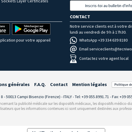
 Sockets Layer Certificates
Inscris-toi au bulletin d'in
CONTACT
Notre service clients est à votre d
lundi au vendredi de 9 h à 17h30.
WhatsApp +39 334 639 8180
plication pour votre appareil
Email serviceclients@tecniwor
Contactez votre agent local
ons générales
F.A.Q.
Contact
Mention légales
i 8 - 50013 Campi Bisenzio (Firenze) - ITALY - Tel: +39 055.8991.71 - Fax: +39 0
rnant la publicité médicale sur les dispositifs médicaux, les dispositifs médico-dia
ilisateurs que les informations contenues ici sont uniquement destinées aux professi