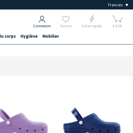
Connexion
Favoris
Achat rapide
€ 0,00
du corps
Hygiène
Mobilier