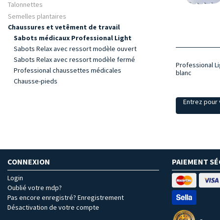
Talonnettes
Semelles plantaires
Chaussures et vetêment de travail
Sabots médicaux Professional Light
Sabots Relax avec ressort modèle ouvert
Sabots Relax avec ressort modèle fermé
Professional L
Professional chaussettes médicales
blanc
Chausse-pieds
Entrez pour v
CONNEXION
PAIEMENT SÉ
Login
Oublié votre mdp?
Pas encore enregistré? Enregistrement
Désactivation de votre compte