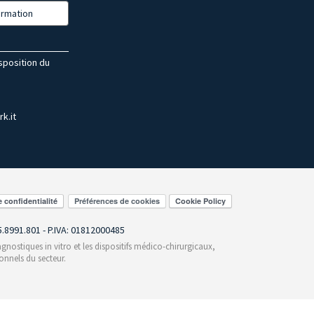
formation
isposition du
k.it
Préférences de cookies
55.8991.801 - P.IVA: 01812000485
gnostiques in vitro et les dispositifs médico-chirurgicaux,
onnels du secteur.