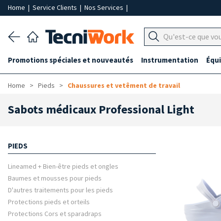
Home
|
Service Clients
|
Nos Services
|
Promotions spéciales et nouveautés
Instrumentation
Équ
Home
Pieds
Chaussures et vetêment de travail
Sabots médicaux Professional Light
PIEDS
Lineamed + Bien-être pieds et ongles
Baumes et mousses pour pieds
D'autres traitements pour les pieds
Protections pieds et orteils
Protections Cors et sparadraps