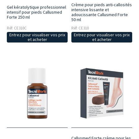
Crème pour pieds anti-callosités
Gel kératolytique professionnel
intensive lissante et
intensif pour pieds Callusmed
adoucissante Callusmed Forte
Forte 250 ml
50 ml
Réf: CE310C
Réf: CE310
Entrez pour visualiser vos prix
Entrez pour visualiser vos prix
et acheter
et acheter
Callusmed Forte crème pour les