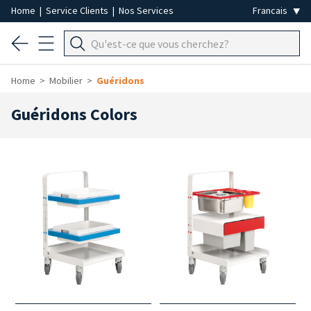
Home
|
Service Clients
|
Nos Services
Home
Mobilier
Guéridons
Guéridons Colors