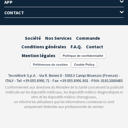
APP
CONTACT
Société
Nos Services
Commande
Conditions générales
F.A.Q.
Contact
Mention légales
Préférences de cookies
TecniWork S.p.A. - Via R. Benini 8 - 50013 Campi Bisenzio (Firenze) -
ITALY - Tel: +39 055.8991.71 - Fax: +39 055.8991.801 - P.IVA: 01812000485
Conformément aux directives du Ministère de la Santé concernant la publicité
médicale sur les dispositifs médicaux, les dispositifs médico-diagnostiques in
vitro et les dispositifs médico-chirurgicaux,
on informe les utilisateurs que les informations contenues ici sont
uniquement destinées aux professionnels du secteur.