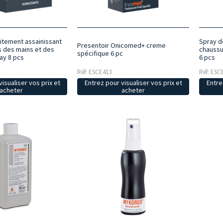
itement assainissant
Spray d
Presentoir Onicomed+ creme
s des mains et des
chaussu
spécifique 6 pc
ay 8 pcs
6 pcs
Réf: ESCE413
Réf: ESC
isualiser vos prix et
Entrez pour visualiser vos prix et
Entre
acheter
acheter