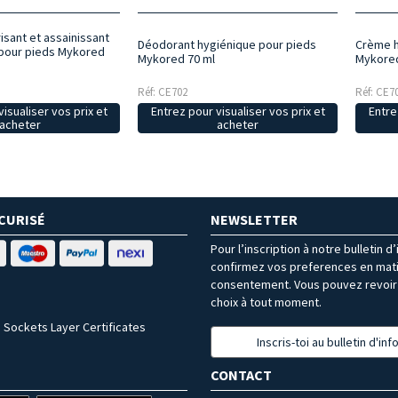
isant et assainissant
Crème h
Déodorant hygiénique pour pieds
 pour pieds Mykored
Mykored
Mykored 70 ml
Réf: CE7
Réf: CE702
isualiser vos prix et
Entre
Entrez pour visualiser vos prix et
acheter
acheter
CURISÉ
NEWSLETTER
Pour l’inscription à notre bulletin d
confirmez vos preferences en mat
consentement. Vous pouvez revoir 
choix à tout moment.
 Sockets Layer Certificates
Inscris-toi au bulletin d'in
CONTACT