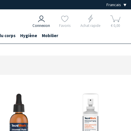
Connexion
Favoris
Achat rapide
€ 0,00
du corps
Hygiène
Mobilier