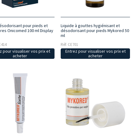
Liquide à gouttes hygiénisant et
ésodorisant pour pieds et
désodorisant pour pieds Mykored 50
res Onicomed 100 ml Display
ml
Réf: CE701
E414
Entrez pour visualiser vos prix et
z pour visualiser vos prix et
acheter
acheter