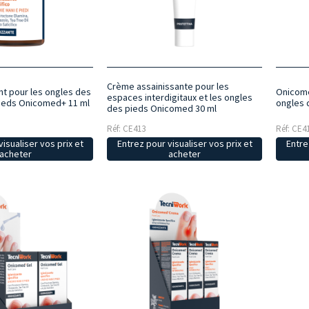
Crème assainissante pour les
nt pour les ongles des
Onicome
espaces interdigitaux et les ongles
pieds Onicomed+ 11 ml
ongles 
des pieds Onicomed 30 ml
Réf: CE413
Réf: CE4
isualiser vos prix et
Entrez pour visualiser vos prix et
Entre
acheter
acheter