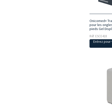
Onicomed+ Tra
pour les ongle
pieds Gel Displ
Réf: ESCE418
Entrez pour v