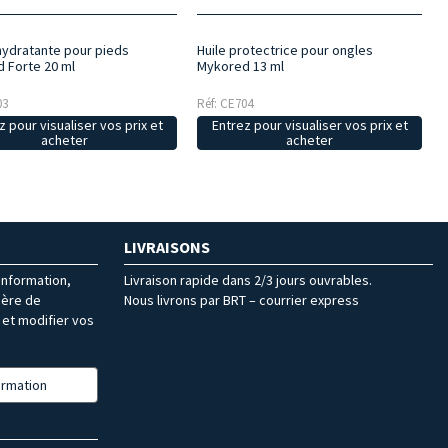
ydratante pour pieds
Huile protectrice pour ongles
 Forte 20 ml
Mykored 13 ml
03
Réf: CE704
z pour visualiser vos prix et
Entrez pour visualiser vos prix et
acheter
acheter
LIVRAISONS
’information,
Livraison rapide dans 2/3 jours ouvrables.
ière de
Nous livrons par BRT – courrier express
et modifier vos
formation