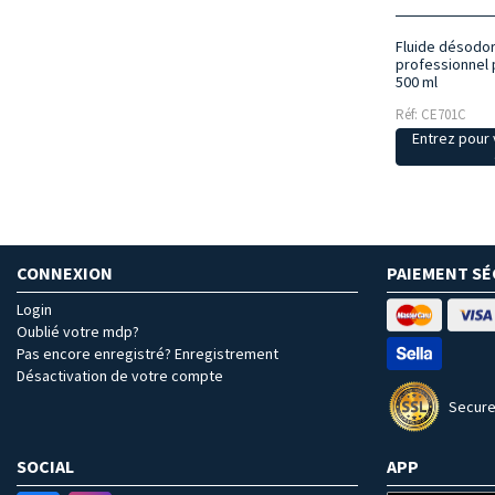
Fluide désodor
professionnel
500 ml
Réf: CE701C
Entrez pour v
CONNEXION
PAIEMENT SÉ
Login
Oublié votre mdp?
Pas encore enregistré? Enregistrement
Désactivation de votre compte
Secure
SOCIAL
APP