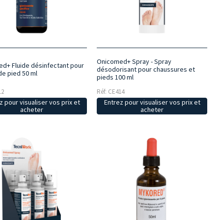
Onicomed+ Spray - Spray
d+ Fluide désinfectant pour
désodorisant pour chaussures et
de pied 50 ml
pieds 100 ml
12
Réf: CE414
z pour visualiser vos prix et
Entrez pour visualiser vos prix et
acheter
acheter