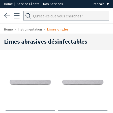
Home
|
Service Clients
|
Nos Services
Home
Instrumentation
Limes ongles
Limes abrasives désinfectables